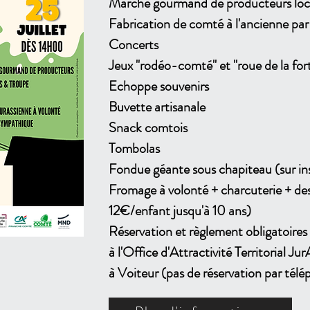
Ma
rché gourmand de producteurs lo
Fabrication de
comté à l'ancienne pa
Concerts
Jeux "rodéo-comté" et "roue de la for
Echoppe souvenirs
Buvette artisanale
Snack comtois
Tombolas
Fondue géante sous chapiteau (sur in
Fromage à volonté + charcuterie + des
12€/enfant jusqu'à 10 ans)
Réservation et règlement obligatoires e
à l'Office d'Attractivité Territorial Ju
à Voiteur (pas de réservation par télé