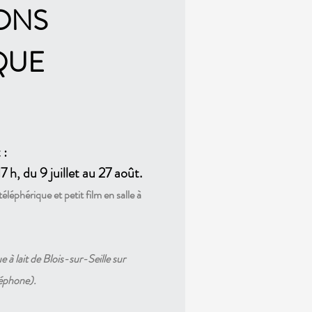
ONS
QUE
 :
7 h, du 9 juillet au 27 août.
léphérique et petit film en salle à
 à lait de Blois-sur-Seille sur
léphone).