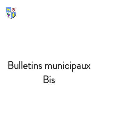
Bulletins municipaux
Bis
MAIRIE
1, place de la Mairie
39210 Blois-sur-Seille